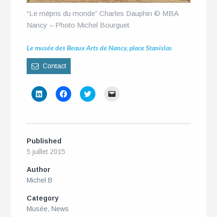
“Le mépris du monde” Charles Dauphin © MBA
Nancy – Photo Michel Bourguet
Le musée des Beaux Arts de Nancy, place Stanislas
Contact
Cliquez
Cliquez
Cliquez
Cliquer
pour
pour
pour
pour
partager
partager
partager
envoyer
sur
sur
sur
un
LinkedIn(ouvre
Facebook(ouvre
Twitter(ouvre
lien
dans
dans
dans
par
une
une
une
e-
nouvelle
nouvelle
nouvelle
mail
Published
fenêtre)
fenêtre)
fenêtre)
à
un
5 juillet 2015
ami(ouvre
dans
une
Author
nouvelle
Michel B
fenêtre)
Category
Musée
,
News